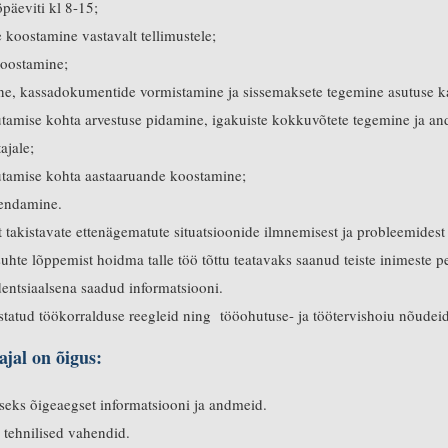
päeviti kl 8-15;
 koostamine vastavalt tellimustele;
koostamine;
ne, kassadokumentide vormistamine ja sissemaksete tegemine asutuse k
utamise kohta arvestuse pidamine, igakuiste kokkuvõtete tegemine ja an
ajale;
utamise kohta aastaaruande koostamine;
hendamine.
 takistavate ettenägematute situatsioonide ilmnemisest ja probleemidest 
suhte lõppemist hoidma talle töö tõttu teatavaks saanud teiste inimeste 
ntsiaalsena saadud informatsiooni.
statud töökorralduse reegleid ning tööohutuse- ja töötervishoiu nõudeid
jal on õigus:
seks õigeaegset informatsiooni ja andmeid.
 tehnilised vahendid.