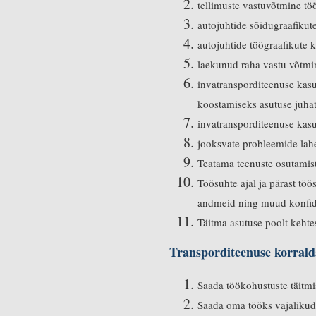
tellimuste vastuvõtmine töö
autojuhtide sõidugraafikute
autojuhtide töögraafikute 
laekunud raha vastu võtmi
invatransporditeenuse kas
koostamiseks asutuse juhat
invatransporditeenuse kas
jooksvate probleemide la
Teatama teenuste osutamist
Töösuhte ajal ja pärast töö
andmeid ning muud konfide
Täitma asutuse poolt kehte
Transporditeenuse korralda
Saada töökohustuste täitmi
Saada oma tööks vajalikud