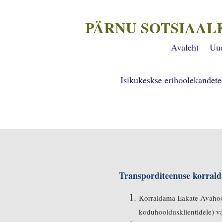
PÄRNU SOTSIAAL
Avaleht
Uu
Isikukeskse erihoolekandet
Transporditeenuse korrald
Korraldama Eakate Avahool
koduhooldusklientidele) va