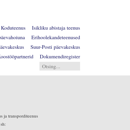
Koduteenus
Isikliku abistaja teenus
päevahoiuna
Erihoolekandeteenused
päevakeskus
Suur-Posti päevakeskus
oostööpartnerid
Dokumendiregister
s ja transporditeenus
 sh: