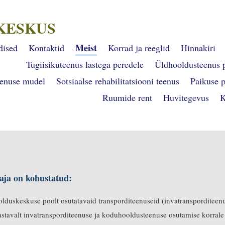
KESKUS
Meist
dised
Kontaktid
Korrad ja reeglid
Hinnakiri
Tugiisikuteenus lastega peredele
Üldhooldusteenus 
eenuse mudel
Sotsiaalse rehabilitatsiooni teenus
Paikuse 
Ruumide rent
Huvitegevus
K
aja on kohustatud:
duskeskuse poolt osutatavaid transporditeenuseid (invatransporditeenu
stavalt invatransporditeenuse ja koduhooldusteenuse osutamise korrale