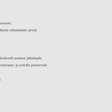
assasse;
dmete edastamine arvete
koheselt asutuse juhatajale.
perekonna- ja eraellu puutuvaid
;