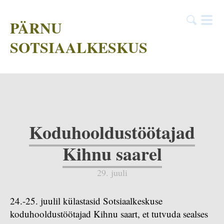
PÄRNU
SOTSIAALKESKUS
Koduhooldustöötajad
Kihnu saarel
29. juuli
24.-25. juulil külastasid Sotsiaalkeskuse
koduhooldustöötajad Kihnu saart, et tutvuda sealses