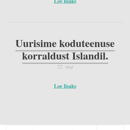
Loe lisaks
Uurisime koduteenuse
korraldust Islandil.
22. mai
Loe lisaks