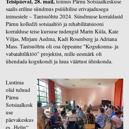
Teisipäeval, 28. mail,
toimus Pärnu Sotsiaalkeskuse
saalis eriline sündmus psüühilise erivajadusega
inimestele – Tantsuõhtu 2024. Sündmuse korraldasid
Pärnu kolledži sotsiaaltöö ja rehabilitatsiooni
korralduse teise kursuse tudengid Marin Küla, Kaie
Viljas, Mirjam Aedma, Kadi Rosenberg ja Adriana
Mass. Tantsuõhtu oli osa õppeaine "Kogukonna- ja
vabatahtliktöö" projektist, mille eesmärk oli
ühendada kogukondi ja luua väärtust ühiskonda.
Lustima
olid tulnud
Pärnu
Sotsiaalkesk
use
päevakeskus
es „Helin“