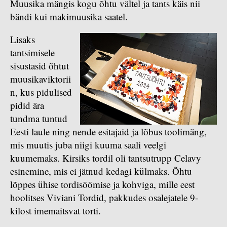
Muusika mängis kogu õhtu vältel ja tants käis nii
bändi kui makimuusika saatel.
Lisaks
tantsimisele
sisustasid õhtut
muusikaviktorii
n, kus pidulised
pidid ära
tundma tuntud
Eesti laule ning nende esitajaid ja lõbus toolimäng,
mis muutis juba niigi kuuma saali veelgi
kuumemaks. Kirsiks tordil oli tantsutrupp Celavy
esinemine, mis ei jätnud kedagi külmaks. Õhtu
lõppes ühise tordisöömise ja kohviga, mille eest
hoolitses Viviani Tordid, pakkudes osalejatele 9-
kilost imemaitsvat torti.