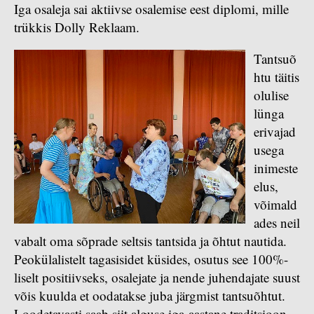
Iga osaleja sai aktiivse osalemise eest diplomi, mille
trükkis Dolly Reklaam.
Tantsuõ
htu täitis
olulise
lünga
erivajad
usega
inimeste
elus,
võimald
ades neil
vabalt oma sõprade seltsis tantsida ja õhtut nautida.
Peokülalistelt tagasisidet küsides, osutus see 100%-
liselt positiivseks, osalejate ja nende juhendajate suust
võis kuulda et oodatakse juba järgmist tantsuõhtut.
Loodetavasti saab siit alguse iga-aastane traditsioon.