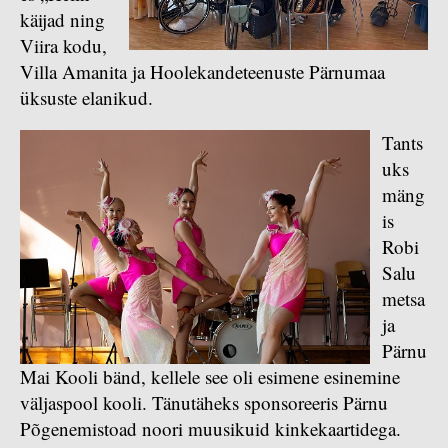
käijad ning
Viira kodu,
Villa Amanita ja Hoolekandeteenuste Pärnumaa
üksuste elanikud.
Tants
uks
mäng
is
Robi
Salu
metsa
ja
Pärnu
Mai Kooli bänd, kellele see oli esimene esinemine
väljaspool kooli. Tänutäheks sponsoreeris Pärnu
Põgenemistoad noori muusikuid kinkekaartidega.