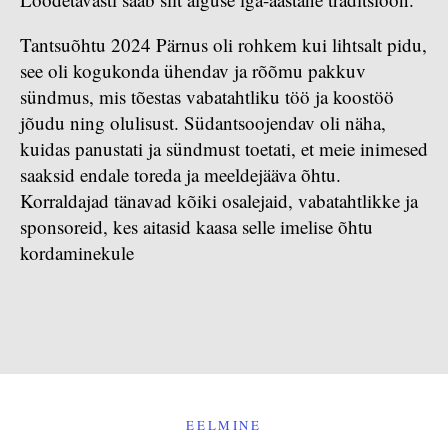
Tantsuõhtu 2024 Pärnus oli rohkem kui lihtsalt pidu,
see oli kogukonda ühendav ja rõõmu pakkuv
sündmus, mis tõestas vabatahtliku töö ja koostöö
jõudu ning olulisust. Südantsoojendav oli näha,
kuidas panustati ja sündmust toetati, et meie inimesed
saaksid endale toreda ja meeldejääva õhtu.
Korraldajad tänavad kõiki osalejaid, vabatahtlikke ja
sponsoreid, kes aitasid kaasa selle imelise õhtu
kordaminekule
EELMINE