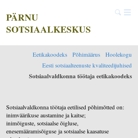
PÄRNU
SOTSIAALKESKUS
Eetikakoodeks
Põhimäärus
Hoolekogu
Eesti sotsiaalteenuste kvaliteedijuhised
Sotsiaalvaldkonna töötaja eetikakoodeks
Sotsiaalvaldkonna töötaja eetilised põhimõtted on:
inimväärikuse austamine ja kaitse;
inimõiguste, sotsiaalse õigluse,
enesemääramisõiguse ja sotsiaalse kaasatuse