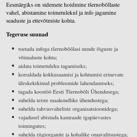
Eesmärgiks on sidemete hoidmine tšernobõllaste
vahel, abistamine toimetulekul ja info jagamine
seaduste ja ettevõtmiste kohta.
Tegevuse suunad
toetada infoga tšernobõõlasi nende õiguste ja
võimaluste kohta;
aidata toimetuleku tagamiseks;
korraldada kokkusaamisi ja kohtumisi erinevate
üleskekrkinud probleemide lahendamiseks;
tagada koostöö Eesti Tšernobõli Ühendusega;
suhelda teiste maakondlike ühendustega;
suhelda rahvusvaheliste organisatsioonidega;
vajadusel abistada kamraade igapäevastes
toimingutes;
suhelda riigiorganite ja kohalike omavalitsustega;